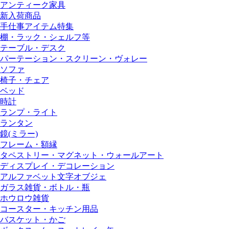
アンティーク家具
新入荷商品
手仕事アイテム特集
棚・ラック・シェルフ等
テーブル・デスク
パーテーション・スクリーン・ヴォレー
ソファ
椅子・チェア
ベッド
時計
ランプ・ライト
ランタン
鏡(ミラー)
フレーム・額縁
タペストリー・マグネット・ウォールアート
ディスプレイ・デコレーション
アルファベット文字オブジェ
ガラス雑貨・ボトル・瓶
ホウロウ雑貨
コースター・キッチン用品
バスケット・かご