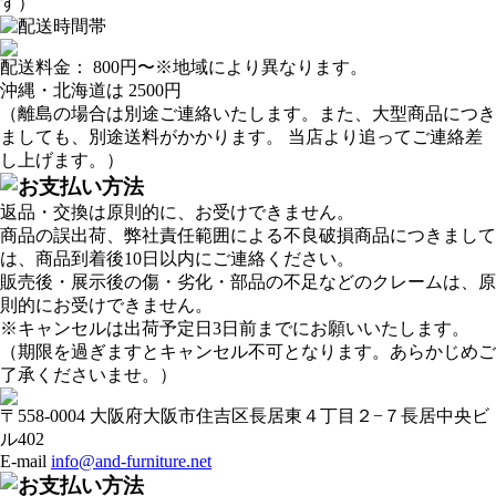
す）
配送料金：
800円
〜※地域により異なります。
沖縄・北海道は
2500円
（離島の場合は別途ご連絡いたします。また、大型商品につき
ましても、別途送料がかかります。 当店より追ってご連絡差
し上げます。）
返品・交換は原則的に、お受けできません。
商品の誤出荷、弊社責任範囲による不良破損商品につきまして
は、商品到着後10日以内にご連絡ください。
販売後・展示後の傷・劣化・部品の不足などのクレームは、原
則的にお受けできません。
※キャンセルは出荷予定日3日前までにお願いいたします。
（期限を過ぎますとキャンセル不可となります。あらかじめご
了承くださいませ。）
〒558-0004 大阪府大阪市住吉区長居東４丁目２−７長居中央ビ
ル402
E-mail
info@and-furniture.net