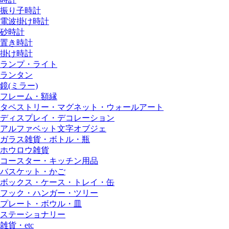
振り子時計
電波掛け時計
砂時計
置き時計
掛け時計
ランプ・ライト
ランタン
鏡(ミラー)
フレーム・額縁
タペストリー・マグネット・ウォールアート
ディスプレイ・デコレーション
アルファベット文字オブジェ
ガラス雑貨・ボトル・瓶
ホウロウ雑貨
コースター・キッチン用品
バスケット・かご
ボックス・ケース・トレイ・缶
フック・ハンガー・ツリー
プレート・ボウル・皿
ステーショナリー
雑貨・etc