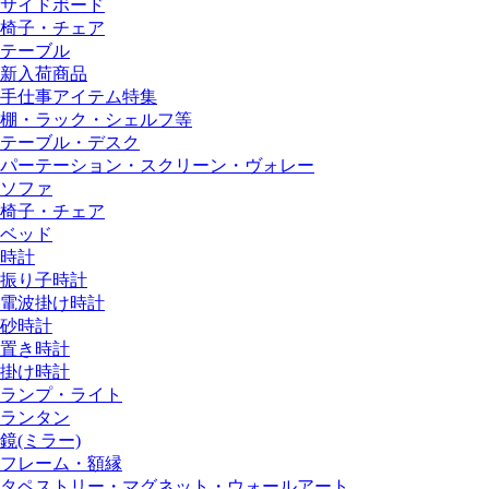
サイドボード
椅子・チェア
テーブル
新入荷商品
手仕事アイテム特集
棚・ラック・シェルフ等
テーブル・デスク
パーテーション・スクリーン・ヴォレー
ソファ
椅子・チェア
ベッド
時計
振り子時計
電波掛け時計
砂時計
置き時計
掛け時計
ランプ・ライト
ランタン
鏡(ミラー)
フレーム・額縁
タペストリー・マグネット・ウォールアート