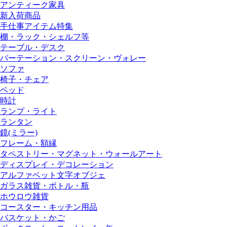
アンティーク家具
新入荷商品
手仕事アイテム特集
棚・ラック・シェルフ等
テーブル・デスク
パーテーション・スクリーン・ヴォレー
ソファ
椅子・チェア
ベッド
時計
ランプ・ライト
ランタン
鏡(ミラー)
フレーム・額縁
タペストリー・マグネット・ウォールアート
ディスプレイ・デコレーション
アルファベット文字オブジェ
ガラス雑貨・ボトル・瓶
ホウロウ雑貨
コースター・キッチン用品
バスケット・かご