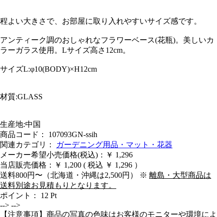
程よい大きさで、お部屋に取り入れやすいサイズ感です。
アンティーク調のおしゃれなフラワーベース(花瓶)。美しいカ
ラーガラス使用。Lサイズ高さ12cm。
サイズL:φ10(BODY)×H12cm
材質:GLASS
生産地:中国
商品コード： 107093GN-ssih
関連カテゴリ：
ガーデニング用品・マット・花器
メーカー希望小売価格(税込)：￥ 1,296
当店販売価格：
￥ 1,200
( 税込 ￥ 1,296 ）
送料800円〜（北海道・沖縄は2,500円） ※
離島・大型商品は
送料別途お見積もりとなります。
ポイント：
12
Pt
-->
-->
【注意事項】商品の写真の色味はお客様のモニターや環境によ