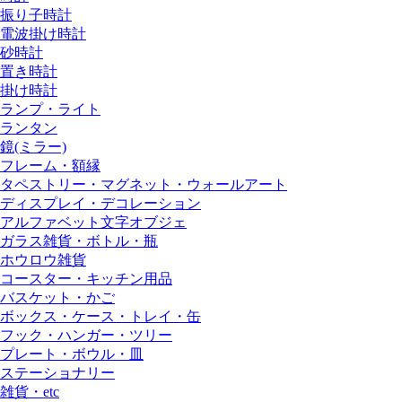
振り子時計
電波掛け時計
砂時計
置き時計
掛け時計
ランプ・ライト
ランタン
鏡(ミラー)
フレーム・額縁
タペストリー・マグネット・ウォールアート
ディスプレイ・デコレーション
アルファベット文字オブジェ
ガラス雑貨・ボトル・瓶
ホウロウ雑貨
コースター・キッチン用品
バスケット・かご
ボックス・ケース・トレイ・缶
フック・ハンガー・ツリー
プレート・ボウル・皿
ステーショナリー
雑貨・etc