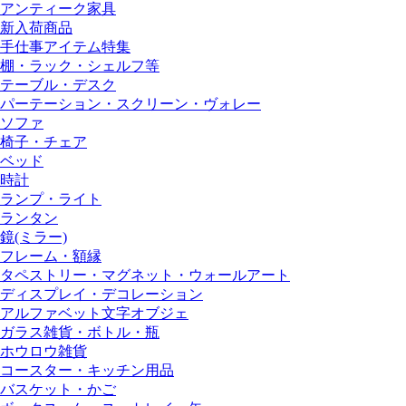
アンティーク家具
新入荷商品
手仕事アイテム特集
棚・ラック・シェルフ等
テーブル・デスク
パーテーション・スクリーン・ヴォレー
ソファ
椅子・チェア
ベッド
時計
ランプ・ライト
ランタン
鏡(ミラー)
フレーム・額縁
タペストリー・マグネット・ウォールアート
ディスプレイ・デコレーション
アルファベット文字オブジェ
ガラス雑貨・ボトル・瓶
ホウロウ雑貨
コースター・キッチン用品
バスケット・かご