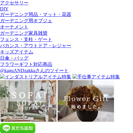
アクセサリー
DIY
ガーデニング用品・マット・花器
ガーデニング用オブジェ
オーナメント
ガーデニング家具雑貨
フェンス・支柱・ゲート
バカンス・アウトドア・レジャー
キッズアイテム
日傘・バッグ
フラワーギフト対応商品
@kaguANDzakkaさんのツイート