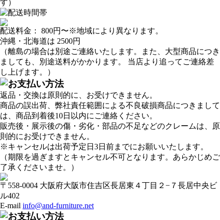
す）
配送料金：
800円
〜※地域により異なります。
沖縄・北海道は
2500円
（離島の場合は別途ご連絡いたします。また、大型商品につき
ましても、別途送料がかかります。 当店より追ってご連絡差
し上げます。）
返品・交換は原則的に、お受けできません。
商品の誤出荷、弊社責任範囲による不良破損商品につきまして
は、商品到着後10日以内にご連絡ください。
販売後・展示後の傷・劣化・部品の不足などのクレームは、原
則的にお受けできません。
※キャンセルは出荷予定日3日前までにお願いいたします。
（期限を過ぎますとキャンセル不可となります。あらかじめご
了承くださいませ。）
〒558-0004 大阪府大阪市住吉区長居東４丁目２−７長居中央ビ
ル402
E-mail
info@and-furniture.net