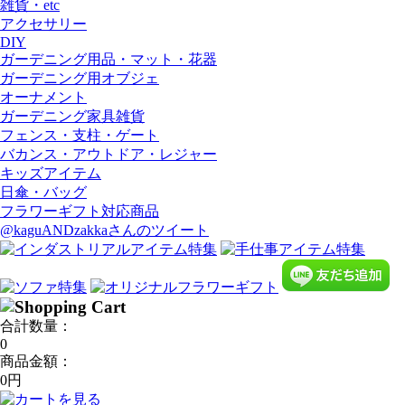
雑貨・etc
アクセサリー
DIY
ガーデニング用品・マット・花器
ガーデニング用オブジェ
オーナメント
ガーデニング家具雑貨
フェンス・支柱・ゲート
バカンス・アウトドア・レジャー
キッズアイテム
日傘・バッグ
フラワーギフト対応商品
@kaguANDzakkaさんのツイート
合計数量：
0
商品金額：
0円