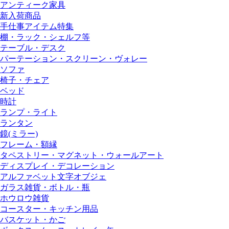
アンティーク家具
新入荷商品
手仕事アイテム特集
棚・ラック・シェルフ等
テーブル・デスク
パーテーション・スクリーン・ヴォレー
ソファ
椅子・チェア
ベッド
時計
ランプ・ライト
ランタン
鏡(ミラー)
フレーム・額縁
タペストリー・マグネット・ウォールアート
ディスプレイ・デコレーション
アルファベット文字オブジェ
ガラス雑貨・ボトル・瓶
ホウロウ雑貨
コースター・キッチン用品
バスケット・かご