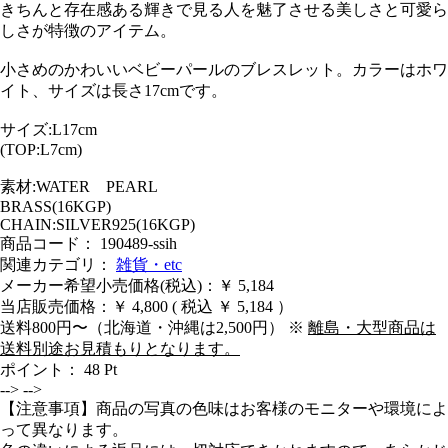
きちんと存在感ある輝きで見る人を魅了させる美しさと可愛ら
しさが特徴のアイテム。
小さめのかわいいベビーパールのブレスレット。カラーはホワ
イト、サイズは長さ17cmです。
サイズ:L17cm
(TOP:L7cm)
素材:WATER PEARL
BRASS(16KGP)
CHAIN:SILVER925(16KGP)
商品コード： 190489-ssih
関連カテゴリ：
雑貨・etc
メーカー希望小売価格(税込)：￥ 5,184
当店販売価格：
￥ 4,800
( 税込 ￥ 5,184 ）
送料800円〜（北海道・沖縄は2,500円） ※
離島・大型商品は
送料別途お見積もりとなります。
ポイント：
48
Pt
-->
-->
【注意事項】商品の写真の色味はお客様のモニターや環境によ
って異なります。