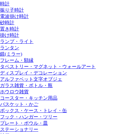
時計
振り子時計
電波掛け時計
砂時計
置き時計
掛け時計
ランプ・ライト
ランタン
鏡(ミラー)
フレーム・額縁
タペストリー・マグネット・ウォールアート
ディスプレイ・デコレーション
アルファベット文字オブジェ
ガラス雑貨・ボトル・瓶
ホウロウ雑貨
コースター・キッチン用品
バスケット・かご
ボックス・ケース・トレイ・缶
フック・ハンガー・ツリー
プレート・ボウル・皿
ステーショナリー