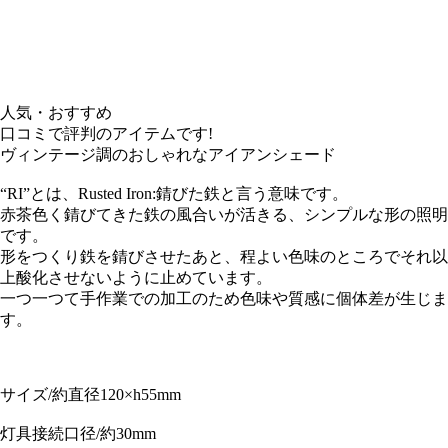
人気・おすすめ
口コミで評判のアイテムです!
ヴィンテージ調のおしゃれなアイアンシェード
“RI”とは、Rusted Iron:錆びた鉄と言う意味です。
赤茶色く錆びてきた鉄の風合いが活きる、シンプルな形の照明
です。
形をつくり鉄を錆びさせたあと、程よい色味のところでそれ以
上酸化させないように止めています。
一つ一つて手作業での加工のため色味や質感に個体差が生じま
す。
サイズ/約直径120×h55mm
灯具接続口径/約30mm