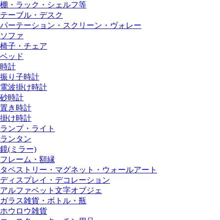
棚・ラック・シェルフ等
テーブル・デスク
パーテーション・スクリーン・ヴォレー
ソファ
椅子・チェア
ベッド
時計
振り子時計
電波掛け時計
砂時計
置き時計
掛け時計
ランプ・ライト
ランタン
鏡(ミラー)
フレーム・額縁
タペストリー・マグネット・ウォールアート
ディスプレイ・デコレーション
アルファベット文字オブジェ
ガラス雑貨・ボトル・瓶
ホウロウ雑貨