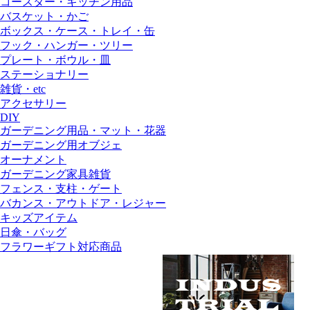
コースター・キッチン用品
バスケット・かご
ボックス・ケース・トレイ・缶
フック・ハンガー・ツリー
プレート・ボウル・皿
ステーショナリー
雑貨・etc
アクセサリー
DIY
ガーデニング用品・マット・花器
ガーデニング用オブジェ
オーナメント
ガーデニング家具雑貨
フェンス・支柱・ゲート
バカンス・アウトドア・レジャー
キッズアイテム
日傘・バッグ
フラワーギフト対応商品