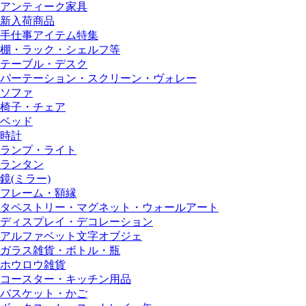
アンティーク家具
新入荷商品
手仕事アイテム特集
棚・ラック・シェルフ等
テーブル・デスク
パーテーション・スクリーン・ヴォレー
ソファ
椅子・チェア
ベッド
時計
ランプ・ライト
ランタン
鏡(ミラー)
フレーム・額縁
タペストリー・マグネット・ウォールアート
ディスプレイ・デコレーション
アルファベット文字オブジェ
ガラス雑貨・ボトル・瓶
ホウロウ雑貨
コースター・キッチン用品
バスケット・かご