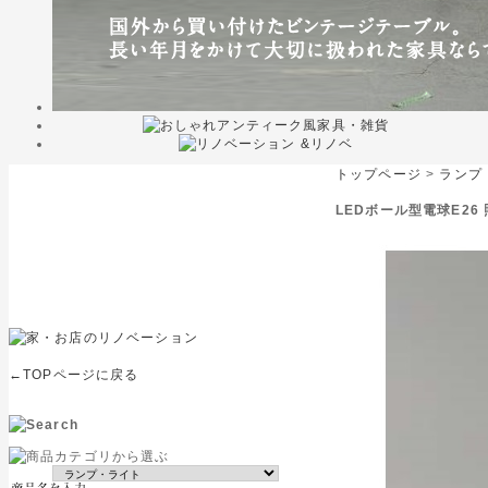
トップページ
>
ランプ
LEDボール型電球E26
←TOPページに戻る