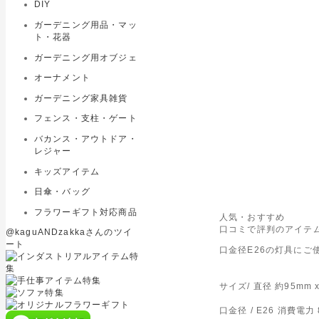
DIY
ガーデニング用品・マッ
ト・花器
ガーデニング用オブジェ
オーナメント
ガーデニング家具雑貨
フェンス・支柱・ゲート
バカンス・アウトドア・
レジャー
キッズアイテム
日傘・バッグ
フラワーギフト対応商品
人気・おすすめ
口コミで評判のアイテム
@kaguANDzakkaさんのツイ
ート
口金径E26の灯具にご
サイズ/ 直径 約95mm x
口金径 / E26 消費電力