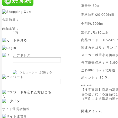
重量/約60g
定格持明/20,000時間
合計数量：
全明速/700lm
0
商品金額：
演色性/Ra80以上
0円
商品コード： HS2468a
関連カテゴリ：
ランプ
メーカー希望小売価格(税込
当店販売価格：
￥ 3,9
送料800円〜（北海道・
ポイント：
39
Pt
-->
-->
【注意事項】商品の写
色の違いによる返品に
（不良による返品の際
サイト運営者情報
関連アイテム