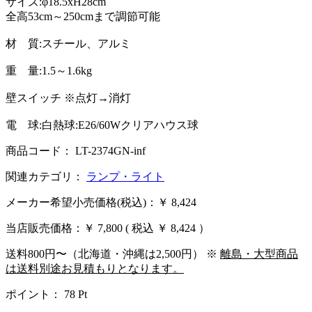
サイズ:φ18.5xH28cm
全高53cm～250cmまで調節可能
材 質:スチール、アルミ
重 量:1.5～1.6kg
壁スイッチ ※点灯→消灯
電 球:白熱球:E26/60Wクリアハウス球
商品コード： LT-2374GN-inf
関連カテゴリ：
ランプ・ライト
メーカー希望小売価格(税込)：￥ 8,424
当店販売価格：
￥ 7,800
( 税込 ￥ 8,424 ）
送料800円〜（北海道・沖縄は2,500円） ※
離島・大型商品
は送料別途お見積もりとなります。
ポイント：
78
Pt