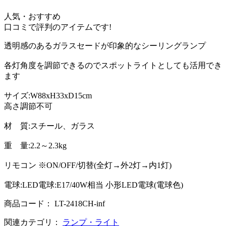
人気・おすすめ
口コミで評判のアイテムです!
透明感のあるガラスセードが印象的なシーリングランプ
各灯角度を調節できるのでスポットライトとしても活用でき
ます
サイズ:W88xH33xD15cm
高さ調節不可
材 質:スチール、ガラス
重 量:2.2～2.3kg
リモコン ※ON/OFF/切替(全灯→外2灯→内1灯)
電球:LED電球:E17/40W相当 小形LED電球(電球色)
商品コード： LT-2418CH-inf
関連カテゴリ：
ランプ・ライト