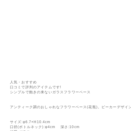
人気・おすすめ
口コミで評判のアイテムです!
シンプルで飽きの来ないガラスフラワーベース
アンティーク調のおしゃれなフラワーベース(花瓶)。ビーカーデザイン
サイズ:φ6.7×H10.4cm
口径(ボトルネック):φ4cm 深さ:10cm