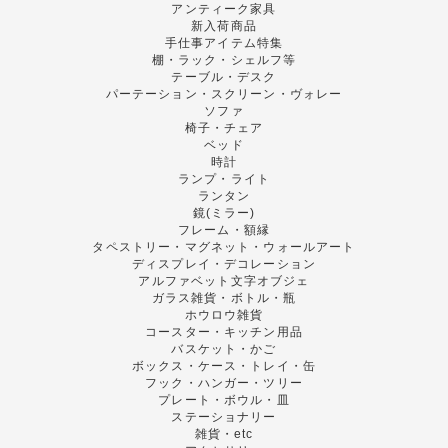
アンティーク家具
新入荷商品
手仕事アイテム特集
棚・ラック・シェルフ等
テーブル・デスク
パーテーション・スクリーン・ヴォレー
ソファ
椅子・チェア
ベッド
時計
ランプ・ライト
ランタン
鏡(ミラー)
フレーム・額縁
タペストリー・マグネット・ウォールアート
ディスプレイ・デコレーション
アルファベット文字オブジェ
ガラス雑貨・ボトル・瓶
ホウロウ雑貨
コースター・キッチン用品
バスケット・かご
ボックス・ケース・トレイ・缶
フック・ハンガー・ツリー
プレート・ボウル・皿
ステーショナリー
雑貨・etc