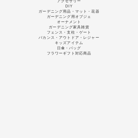
アクセサリー
DIY
ガーデニング用品・マット・花器
ガーデニング用オブジェ
オーナメント
ガーデニング家具雑貨
フェンス・支柱・ゲート
バカンス・アウトドア・レジャー
キッズアイテム
日傘・バッグ
フラワーギフト対応商品