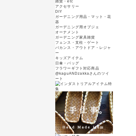
雑貨・etc
アクセサリー
DIY
ガーデニング用品・マット・花
器
ガーデニング用オブジェ
オーナメント
ガーデニング家具雑貨
フェンス・支柱・ゲート
バカンス・アウトドア・レジャ
ー
キッズアイテム
日傘・バッグ
フラワーギフト対応商品
@kaguANDzakkaさんのツイ
ート