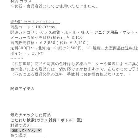
材質:ガラス
※食器・食品容器としてご使用いただけません。
※6個1セットとなります。
商品コード： UP-07cov
関連カテゴリ：
ガラス雑貨・ボトル・瓶
ガーデニング用品・マット
メーカー希望小売価格(税込)：￥ 3,110
当店販売価格：
￥ 2,880
( 税込 ￥ 3,110 ）
送料800円〜（北海道・沖縄は2,500円） ※
離島・大型商品は送料別
ポイント：
28
Pt
-->
-->
【注意事項】商品の写真の色味はお客様のモニターや環境によって異
色の違いによる返品には一切対応できかねますので、あらかじめご了
（不良による返品の際の送料・手数料はお客様負担となります。）
関連アイテム
最近チェックした商品
ごだわり検索(ガラス雑貨・ボトル・瓶)
材質で選ぶ
色で選ぶ