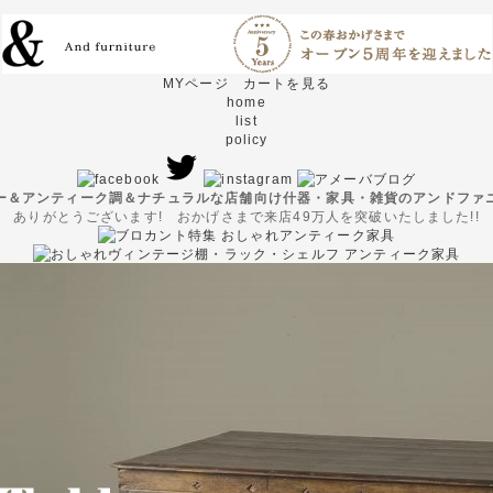
MYページ
カートを見る
home
list
policy
ー＆アンティーク調＆ナチュラルな店舗向け什器・家具・雑貨のアンドファ
ありがとうございます! おかげさまで来店49万人を突破いたしました!!