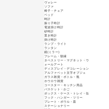
ヴォレー
ソファ
椅子・チェア
ベッド
時計
振り子時計
電波掛け時計
砂時計
置き時計
掛け時計
ランプ・ライト
ランタン
鏡(ミラー)
フレーム・額縁
タペストリー・マグネット・ウ
ォールアート
ディスプレイ・デコレーション
アルファベット文字オブジェ
ガラス雑貨・ボトル・瓶
ホウロウ雑貨
コースター・キッチン用品
バスケット・かご
ボックス・ケース・トレイ・缶
フック・ハンガー・ツリー
プレート・ボウル・皿
ステーショナリー