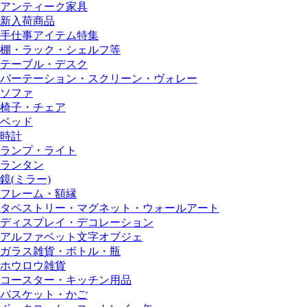
アンティーク家具
新入荷商品
手仕事アイテム特集
棚・ラック・シェルフ等
テーブル・デスク
パーテーション・スクリーン・ヴォレー
ソファ
椅子・チェア
ベッド
時計
ランプ・ライト
ランタン
鏡(ミラー)
フレーム・額縁
タペストリー・マグネット・ウォールアート
ディスプレイ・デコレーション
アルファベット文字オブジェ
ガラス雑貨・ボトル・瓶
ホウロウ雑貨
コースター・キッチン用品
バスケット・かご