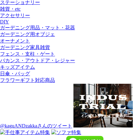
ステーショナリー
雑貨・etc
アクセサリー
DIY
ガーデニング用品・マット・花器
ガーデニング用オブジェ
オーナメント
ガーデニング家具雑貨
フェンス・支柱・ゲート
バカンス・アウトドア・レジャー
キッズアイテム
日傘・バッグ
フラワーギフト対応商品
@kaguANDzakkaさんのツイート