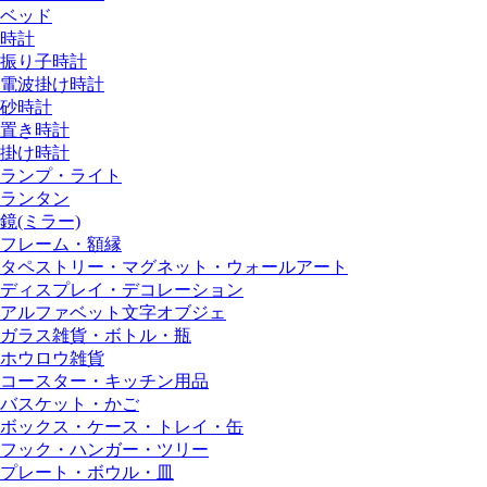
ベッド
時計
振り子時計
電波掛け時計
砂時計
置き時計
掛け時計
ランプ・ライト
ランタン
鏡(ミラー)
フレーム・額縁
タペストリー・マグネット・ウォールアート
ディスプレイ・デコレーション
アルファベット文字オブジェ
ガラス雑貨・ボトル・瓶
ホウロウ雑貨
コースター・キッチン用品
バスケット・かご
ボックス・ケース・トレイ・缶
フック・ハンガー・ツリー
プレート・ボウル・皿