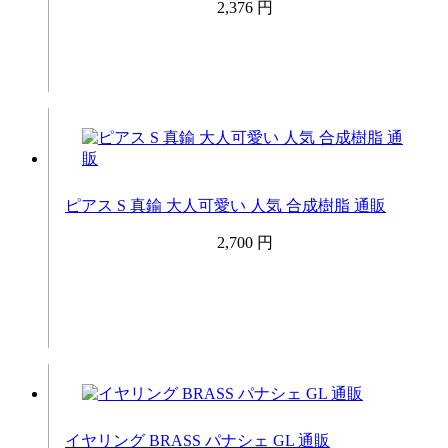
2,376 円
ピアス S 真鍮 大人可愛い 人気 合成樹脂 通販
2,700 円
イヤリング BRASS パナシェ GL 通販