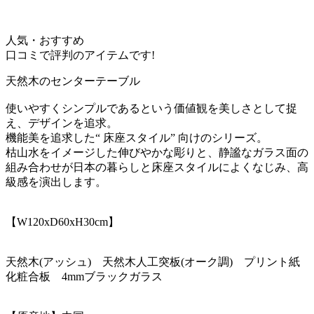
人気・おすすめ
口コミで評判のアイテムです!
天然木のセンターテーブル
使いやすくシンプルであるという価値観を美しさとして捉
え、デザインを追求。
機能美を追求した“ 床座スタイル” 向けのシリーズ。
枯山水をイメージした伸びやかな彫りと、静謐なガラス面の
組み合わせが日本の暮らしと床座スタイルによくなじみ、高
級感を演出します。
【W120xD60xH30cm】
天然木(アッシュ) 天然木人工突板(オーク調) プリント紙
化粧合板 4mmブラックガラス