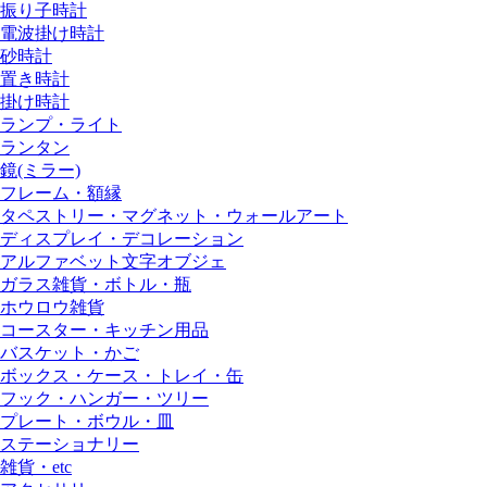
振り子時計
電波掛け時計
砂時計
置き時計
掛け時計
ランプ・ライト
ランタン
鏡(ミラー)
フレーム・額縁
タペストリー・マグネット・ウォールアート
ディスプレイ・デコレーション
アルファベット文字オブジェ
ガラス雑貨・ボトル・瓶
ホウロウ雑貨
コースター・キッチン用品
バスケット・かご
ボックス・ケース・トレイ・缶
フック・ハンガー・ツリー
プレート・ボウル・皿
ステーショナリー
雑貨・etc