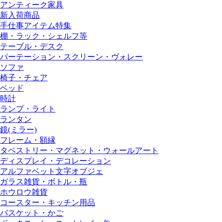
アンティーク家具
新入荷商品
手仕事アイテム特集
棚・ラック・シェルフ等
テーブル・デスク
パーテーション・スクリーン・ヴォレー
ソファ
椅子・チェア
ベッド
時計
ランプ・ライト
ランタン
鏡(ミラー)
フレーム・額縁
タペストリー・マグネット・ウォールアート
ディスプレイ・デコレーション
アルファベット文字オブジェ
ガラス雑貨・ボトル・瓶
ホウロウ雑貨
コースター・キッチン用品
バスケット・かご