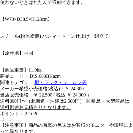
使わないときはたたんで収納できます。
【W73×D38.5×H128cm】
スチール(粉体塗装) ハンマートーン仕上げ 組立て
【原産地】中国
【商品重量】11.0kg
商品コード： DIS-663BKazm
関連カテゴリ：
棚・ラック・シェルフ等
メーカー希望小売価格(税込)：￥ 24,300
当店販売価格：
￥ 22,500
( 税込 ￥ 24,300 ）
送料800円〜（北海道・沖縄は2,500円） ※
離島・大型商品は
送料別途お見積もりとなります。
ポイント：
225
Pt
-->
-->
【注意事項】商品の写真の色味はお客様のモニターや環境によ
って異なります。