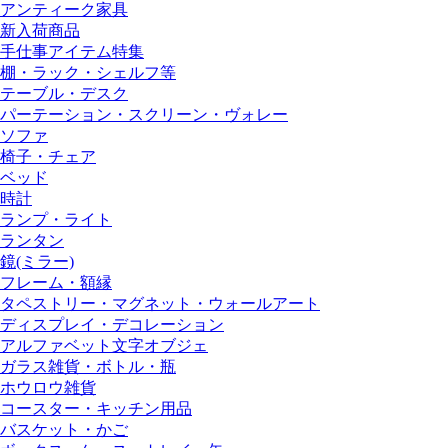
アンティーク家具
新入荷商品
手仕事アイテム特集
棚・ラック・シェルフ等
テーブル・デスク
パーテーション・スクリーン・ヴォレー
ソファ
椅子・チェア
ベッド
時計
ランプ・ライト
ランタン
鏡(ミラー)
フレーム・額縁
タペストリー・マグネット・ウォールアート
ディスプレイ・デコレーション
アルファベット文字オブジェ
ガラス雑貨・ボトル・瓶
ホウロウ雑貨
コースター・キッチン用品
バスケット・かご