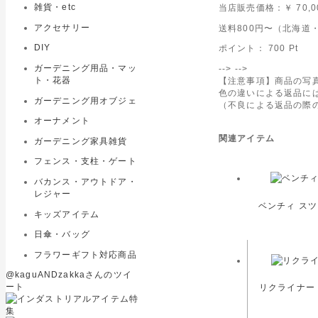
雑貨・etc
当店販売価格：
￥ 70,
アクセサリー
送料800円〜（北海道・
DIY
ポイント：
700
Pt
ガーデニング用品・マッ
-->
-->
ト・花器
【注意事項】商品の写
色の違いによる返品に
ガーデニング用オブジェ
（不良による返品の際
オーナメント
関連アイテム
ガーデニング家具雑貨
フェンス・支柱・ゲート
バカンス・アウトドア・
レジャー
ベンチィ スツ
キッズアイテム
日傘・バッグ
フラワーギフト対応商品
@kaguANDzakkaさんのツイ
ート
リクライナー 