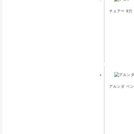
チェアー 8穴
アルンダ ベン