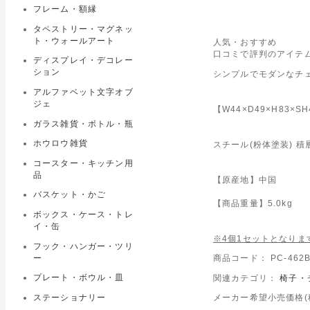
フレーム・額縁
タペストリー・マグネッ
ト・ウォールアート
人気・おすすめ
口コミで評判のアイテム
ディスプレイ・デコレー
ション
シンプルでモダンなチ
アルファベット文字オブ
ジェ
【W44×D49×H83×SH
ガラス雑貨・ボトル・瓶
ホウロウ雑貨
スチール(粉体塗装) 積
コースター・キッチン用
品
【原産地】中国
バスケット・かご
【商品重量】5.0kg
ボックス・ケース・トレ
イ・缶
※4個1セットとなりま
フック・ハンガー・ツリ
ー
商品コード： PC-462B
プレート・ボウル・皿
関連カテゴリ：
椅子・
ステーショナリー
メーカー希望小売価格(税込