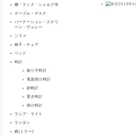
棚・ラック・シェルフ等
テーブル・デスク
パーテーション・スクリ
ーン・ヴォレー
ソファ
椅子・チェア
ベッド
時計
振り子時計
電波掛け時計
砂時計
置き時計
掛け時計
ランプ・ライト
ランタン
鏡(ミラー)