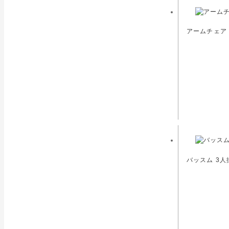
アームチェア 
バッスム 3人