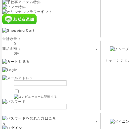
合計数量：
0
商品金額：
0円
チャーチチェア