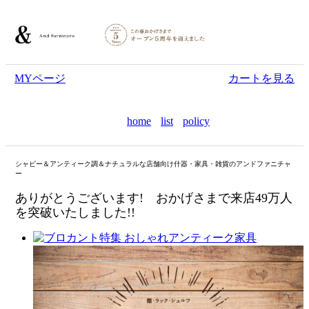
MYページ
カートを見る
home
list
policy
シャビー＆アンティーク調＆ナチュラルな店舗向け什器・家具・雑貨のアンドファニチャ
ー
ありがとうございます! おかげさまで来店49万人
を突破いたしました!!