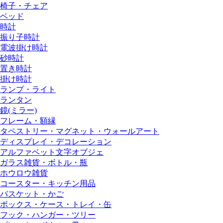
椅子・チェア
ベッド
時計
振り子時計
電波掛け時計
砂時計
置き時計
掛け時計
ランプ・ライト
ランタン
鏡(ミラー)
フレーム・額縁
タペストリー・マグネット・ウォールアート
ディスプレイ・デコレーション
アルファベット文字オブジェ
ガラス雑貨・ボトル・瓶
ホウロウ雑貨
コースター・キッチン用品
バスケット・かご
ボックス・ケース・トレイ・缶
フック・ハンガー・ツリー