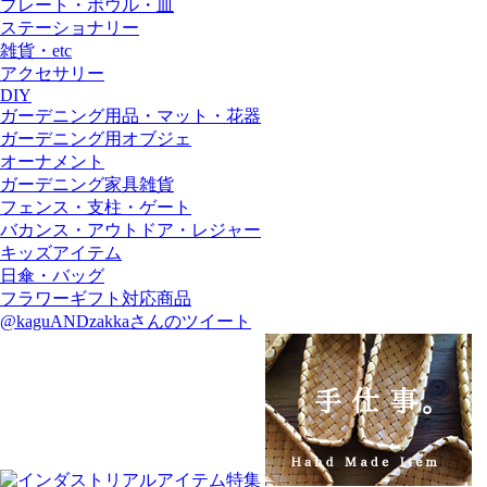
プレート・ボウル・皿
ステーショナリー
雑貨・etc
アクセサリー
DIY
ガーデニング用品・マット・花器
ガーデニング用オブジェ
オーナメント
ガーデニング家具雑貨
フェンス・支柱・ゲート
バカンス・アウトドア・レジャー
キッズアイテム
日傘・バッグ
フラワーギフト対応商品
@kaguANDzakkaさんのツイート