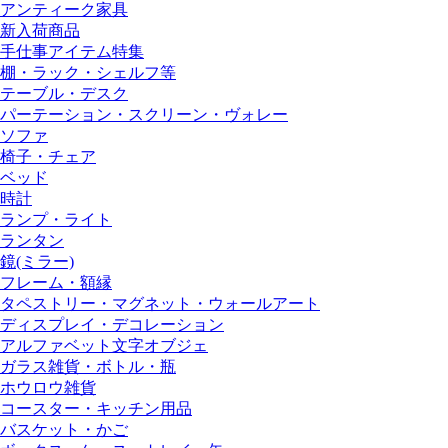
アンティーク家具
新入荷商品
手仕事アイテム特集
棚・ラック・シェルフ等
テーブル・デスク
パーテーション・スクリーン・ヴォレー
ソファ
椅子・チェア
ベッド
時計
ランプ・ライト
ランタン
鏡(ミラー)
フレーム・額縁
タペストリー・マグネット・ウォールアート
ディスプレイ・デコレーション
アルファベット文字オブジェ
ガラス雑貨・ボトル・瓶
ホウロウ雑貨
コースター・キッチン用品
バスケット・かご