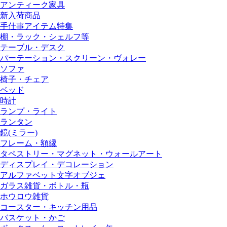
アンティーク家具
新入荷商品
手仕事アイテム特集
棚・ラック・シェルフ等
テーブル・デスク
パーテーション・スクリーン・ヴォレー
ソファ
椅子・チェア
ベッド
時計
ランプ・ライト
ランタン
鏡(ミラー)
フレーム・額縁
タペストリー・マグネット・ウォールアート
ディスプレイ・デコレーション
アルファベット文字オブジェ
ガラス雑貨・ボトル・瓶
ホウロウ雑貨
コースター・キッチン用品
バスケット・かご