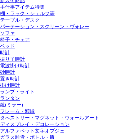
新入荷商品
手仕事アイテム特集
棚・ラック・シェルフ等
テーブル・デスク
パーテーション・スクリーン・ヴォレー
ソファ
椅子・チェア
ベッド
時計
振り子時計
電波掛け時計
砂時計
置き時計
掛け時計
ランプ・ライト
ランタン
鏡(ミラー)
フレーム・額縁
タペストリー・マグネット・ウォールアート
ディスプレイ・デコレーション
アルファベット文字オブジェ
ガラス雑貨・ボトル・瓶