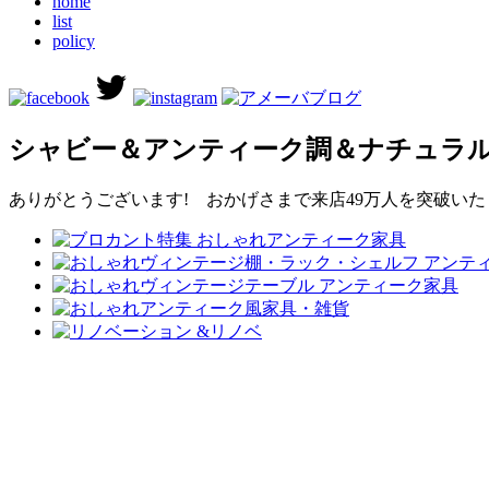
home
list
policy
シャビー＆アンティーク調＆ナチュラ
ありがとうございます! おかげさまで来店49万人を突破いたし