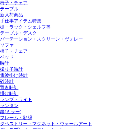
椅子・チェア
テーブル
新入荷商品
手仕事アイテム特集
棚・ラック・シェルフ等
テーブル・デスク
パーテーション・スクリーン・ヴォレー
ソファ
椅子・チェア
ベッド
時計
振り子時計
電波掛け時計
砂時計
置き時計
掛け時計
ランプ・ライト
ランタン
鏡(ミラー)
フレーム・額縁
タペストリー・マグネット・ウォールアート