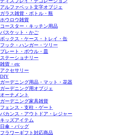
ディスプレイ・デコレーション
アルファベット文字オブジェ
ガラス雑貨・ボトル・瓶
ホウロウ雑貨
コースター・キッチン用品
バスケット・かご
ボックス・ケース・トレイ・缶
フック・ハンガー・ツリー
プレート・ボウル・皿
ステーショナリー
雑貨・etc
アクセサリー
DIY
ガーデニング用品・マット・花器
ガーデニング用オブジェ
オーナメント
ガーデニング家具雑貨
フェンス・支柱・ゲート
バカンス・アウトドア・レジャー
キッズアイテム
日傘・バッグ
フラワーギフト対応商品