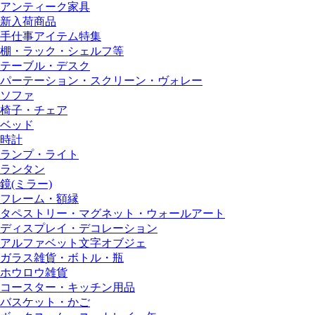
アンティーク家具
新入荷商品
手仕事アイテム特集
棚・ラック・シェルフ等
テーブル・デスク
パーテーション・スクリーン・ヴォレー
ソファ
椅子・チェア
ベッド
時計
ランプ・ライト
ランタン
鏡(ミラー)
フレーム・額縁
タペストリー・マグネット・ウォールアート
ディスプレイ・デコレーション
アルファベット文字オブジェ
ガラス雑貨・ボトル・瓶
ホウロウ雑貨
コースター・キッチン用品
バスケット・かご