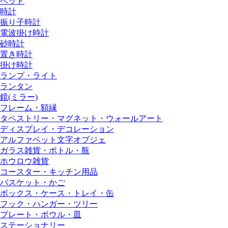
ベッド
時計
振り子時計
電波掛け時計
砂時計
置き時計
掛け時計
ランプ・ライト
ランタン
鏡(ミラー)
フレーム・額縁
タペストリー・マグネット・ウォールアート
ディスプレイ・デコレーション
アルファベット文字オブジェ
ガラス雑貨・ボトル・瓶
ホウロウ雑貨
コースター・キッチン用品
バスケット・かご
ボックス・ケース・トレイ・缶
フック・ハンガー・ツリー
プレート・ボウル・皿
ステーショナリー