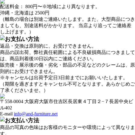
配送料金：
800円
〜※地域により異なります。
沖縄・北海道は
2500円
（離島の場合は別途ご連絡いたします。また、大型商品につき
ましても、別途送料がかかります。 当店より追ってご連絡差
し上げます。）
返品・交換は原則的に、お受けできません。
商品の誤出荷、弊社責任範囲による不良破損商品につきまして
は、商品到着後10日以内にご連絡ください。
販売後・展示後の傷・劣化・部品の不足などのクレームは、原
則的にお受けできません。
※キャンセルは出荷予定日3日前までにお願いいたします。
（期限を過ぎますとキャンセル不可となります。あらかじめご
了承くださいませ。）
〒558-0004 大阪府大阪市住吉区長居東４丁目２−７長居中央ビ
ル402
E-mail
info@and-furniture.net
商品の写真の色味はお客様のモニターや環境によって異なりま
す。