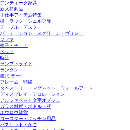
アンティーク家具
新入荷商品
手仕事アイテム特集
棚・ラック・シェルフ等
テーブル・デスク
パーテーション・スクリーン・ヴォレー
ソファ
椅子・チェア
ベッド
時計
ランプ・ライト
ランタン
鏡(ミラー)
フレーム・額縁
タペストリー・マグネット・ウォールアート
ディスプレイ・デコレーション
アルファベット文字オブジェ
ガラス雑貨・ボトル・瓶
ホウロウ雑貨
コースター・キッチン用品
バスケット・かご