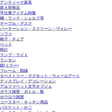
アンティーク家具
新入荷商品
手仕事アイテム特集
棚・ラック・シェルフ等
テーブル・デスク
パーテーション・スクリーン・ヴォレー
ソファ
椅子・チェア
ベッド
時計
ランプ・ライト
ランタン
鏡(ミラー)
フレーム・額縁
タペストリー・マグネット・ウォールアート
ディスプレイ・デコレーション
アルファベット文字オブジェ
ガラス雑貨・ボトル・瓶
ホウロウ雑貨
コースター・キッチン用品
バスケット・かご