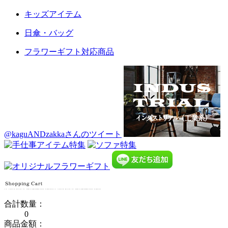
キッズアイテム
日傘・バッグ
フラワーギフト対応商品
@kaguANDzakkaさんのツイート
合計数量：
0
商品金額：