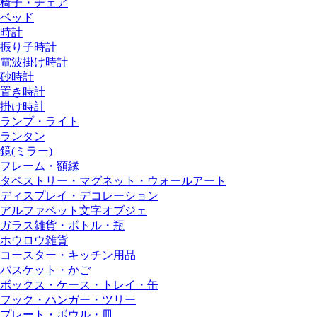
椅子・チェア
ベッド
時計
振り子時計
電波掛け時計
砂時計
置き時計
掛け時計
ランプ・ライト
ランタン
鏡(ミラー)
フレーム・額縁
タペストリー・マグネット・ウォールアート
ディスプレイ・デコレーション
アルファベット文字オブジェ
ガラス雑貨・ボトル・瓶
ホウロウ雑貨
コースター・キッチン用品
バスケット・かご
ボックス・ケース・トレイ・缶
フック・ハンガー・ツリー
プレート・ボウル・皿