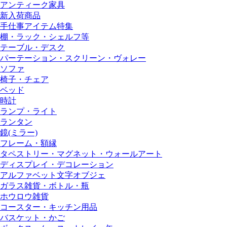
アンティーク家具
新入荷商品
手仕事アイテム特集
棚・ラック・シェルフ等
テーブル・デスク
パーテーション・スクリーン・ヴォレー
ソファ
椅子・チェア
ベッド
時計
ランプ・ライト
ランタン
鏡(ミラー)
フレーム・額縁
タペストリー・マグネット・ウォールアート
ディスプレイ・デコレーション
アルファベット文字オブジェ
ガラス雑貨・ボトル・瓶
ホウロウ雑貨
コースター・キッチン用品
バスケット・かご