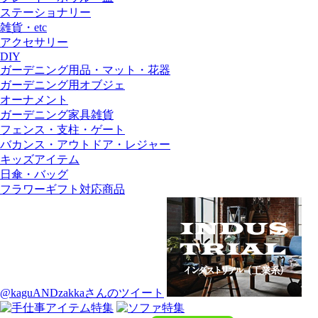
ステーショナリー
雑貨・etc
アクセサリー
DIY
ガーデニング用品・マット・花器
ガーデニング用オブジェ
オーナメント
ガーデニング家具雑貨
フェンス・支柱・ゲート
バカンス・アウトドア・レジャー
キッズアイテム
日傘・バッグ
フラワーギフト対応商品
@kaguANDzakkaさんのツイート