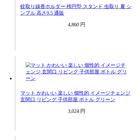
蚊取り線香ホルダー 楕円型 スタンド 虫取り 夏 シ
ンプル 高さ9.5 通販
4,860 円
マット かわいい 楽しい 個性的 イメージチェンジ
玄関口 リビング 子供部屋 ボトル グリーン
3,024 円