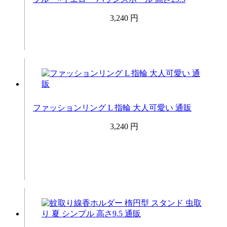
3,240 円
ファッションリング L 指輪 大人可愛い 通販
3,240 円