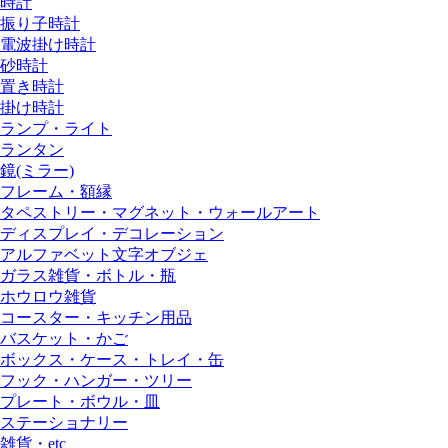
時計
振り子時計
電波掛け時計
砂時計
置き時計
掛け時計
ランプ・ライト
ランタン
鏡(ミラー)
フレーム・額縁
タペストリー・マグネット・ウォールアート
ディスプレイ・デコレーション
アルファベット文字オブジェ
ガラス雑貨・ボトル・瓶
ホウロウ雑貨
コースター・キッチン用品
バスケット・かご
ボックス・ケース・トレイ・缶
フック・ハンガー・ツリー
プレート・ボウル・皿
ステーショナリー
雑貨・etc