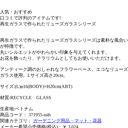
人気・おすすめ
口コミで評判のアイテムです!
再生ガラスで作られたリューズガラスシリーズ
再生ガラスで作られたリューズガラスシリーズは素朴な風合い
が特徴です。
丸いシルエットがやわらかい印象を与えてくれます。
お花を飾ったり、テラリウムとしてもお使いいただけます。
アンティーク調のおしゃれなフラワーベース。エコなリューズ
ガラス使用。Lサイズ高さ20cm。
サイズ:(L)φ16(BODY)×H20cm(ABT)
材質:RECYCLE GLASS
生産地:ベトナム
商品コード： 371955-ssih
関連カテゴリ：
ガーデニング用品・マット・花器
メーカー希望小売価格(税込)：￥ 3,024