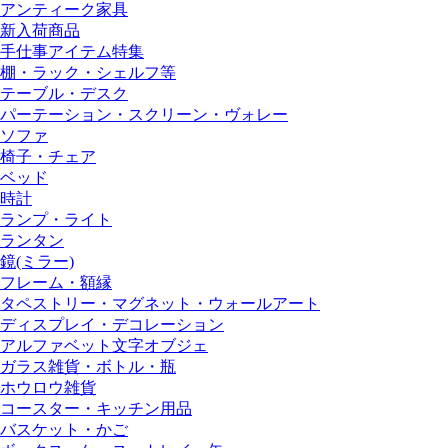
アンティーク家具
新入荷商品
手仕事アイテム特集
棚・ラック・シェルフ等
テーブル・デスク
パーテーション・スクリーン・ヴォレー
ソファ
椅子・チェア
ベッド
時計
ランプ・ライト
ランタン
鏡(ミラー)
フレーム・額縁
タペストリー・マグネット・ウォールアート
ディスプレイ・デコレーション
アルファベット文字オブジェ
ガラス雑貨・ボトル・瓶
ホウロウ雑貨
コースター・キッチン用品
バスケット・かご