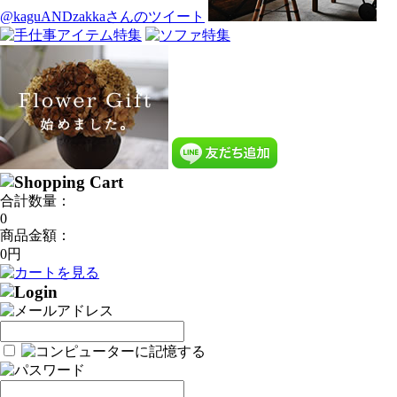
@kaguANDzakkaさんのツイート
合計数量：
0
商品金額：
0円