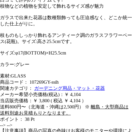
枝物などの植物を安定して飾れるサイズ感が魅力
ガラスで出来た花器は数種類飾っても圧迫感なく、どこか統一
した仕上がりに。
枝ものもしっかり飾れるアンティーク調のガラスフラワーベー
ス(花瓶)。サイズ:高さ25.5cmです。
サイズ:φ17(BOTTOM)×H25.5cm
カラー:グレー
素材:GLASS
商品コード： 107269GY-ssih
関連カテゴリ：
ガーデニング用品・マット・花器
メーカー希望小売価格(税込)：￥ 4,104
当店販売価格：
￥ 3,800
( 税込 ￥ 4,104 ）
送料800円〜（北海道・沖縄は2,500円） ※
離島・大型商品は
送料別途お見積もりとなります。
ポイント：
38
Pt
-->
-->
【注意事項】商品の写真の色味はお客様のモニターや環境によ