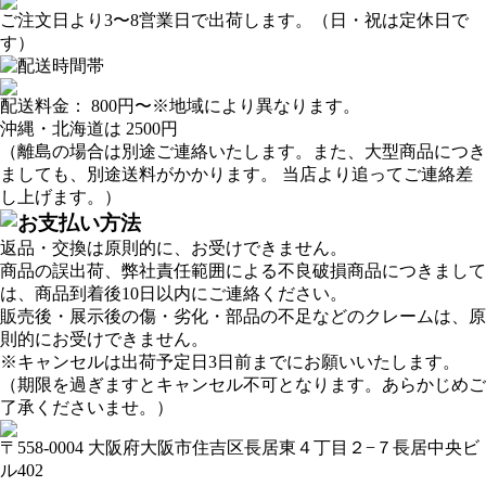
ご注文日より3〜8営業日で出荷します。（日・祝は定休日で
す）
配送料金：
800円
〜※地域により異なります。
沖縄・北海道は
2500円
（離島の場合は別途ご連絡いたします。また、大型商品につき
ましても、別途送料がかかります。 当店より追ってご連絡差
し上げます。）
返品・交換は原則的に、お受けできません。
商品の誤出荷、弊社責任範囲による不良破損商品につきまして
は、商品到着後10日以内にご連絡ください。
販売後・展示後の傷・劣化・部品の不足などのクレームは、原
則的にお受けできません。
※キャンセルは出荷予定日3日前までにお願いいたします。
（期限を過ぎますとキャンセル不可となります。あらかじめご
了承くださいませ。）
〒558-0004 大阪府大阪市住吉区長居東４丁目２−７長居中央ビ
ル402