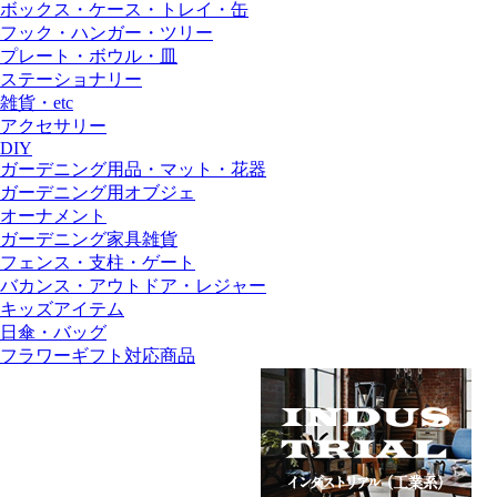
ボックス・ケース・トレイ・缶
フック・ハンガー・ツリー
プレート・ボウル・皿
ステーショナリー
雑貨・etc
アクセサリー
DIY
ガーデニング用品・マット・花器
ガーデニング用オブジェ
オーナメント
ガーデニング家具雑貨
フェンス・支柱・ゲート
バカンス・アウトドア・レジャー
キッズアイテム
日傘・バッグ
フラワーギフト対応商品