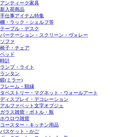
アンティーク家具
新入荷商品
手仕事アイテム特集
棚・ラック・シェルフ等
テーブル・デスク
パーテーション・スクリーン・ヴォレー
ソファ
椅子・チェア
ベッド
時計
ランプ・ライト
ランタン
鏡(ミラー)
フレーム・額縁
タペストリー・マグネット・ウォールアート
ディスプレイ・デコレーション
アルファベット文字オブジェ
ガラス雑貨・ボトル・瓶
ホウロウ雑貨
コースター・キッチン用品
バスケット・かご