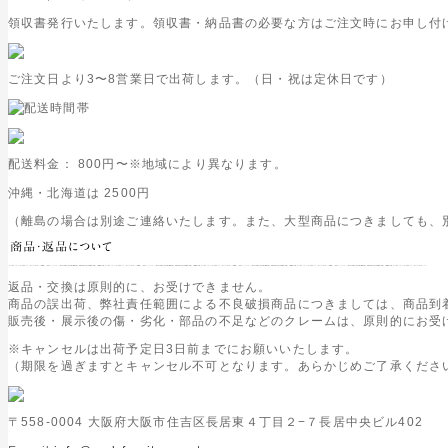
領収書発行いたします。領収書・納品書の必要な方はご注文時にお申し付
ご注文日より3〜8営業日で出荷します。（日・祝は定休日です）
配送料金：
800円
〜※地域により異なります。
沖縄・北海道は
2500円
（離島の場合は別途ご連絡いたします。また、大型商品につきましても、
返品・交換は原則的に、お受けできません。
商品の誤出荷、弊社責任範囲による不良破損商品につきましては、商品到
販売後・展示後の傷・劣化・部品の不足などのクレームは、原則的にお受
※キャンセルは出荷予定日3日前までにお願いいたします。
（期限を過ぎますとキャンセル不可となります。あらかじめご了承くださ
〒558-0004 大阪府大阪市住吉区長居東４丁目２−７長居中央ビル402