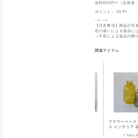
送料800円〜（北海道・
ポイント：
20
Pt
-->
-->
【注意事項】商品の写
色の違いによる返品に
（不良による返品の際
関連アイテム
LAZED POT OVAL
フラワーポットS 木製
フラワーベース 
REENISHGRAY Lプ
おしゃれ 北欧 プランタ
ス インテリア 
ランター テラコッタ オ
ー 通販
1,080 
ーバル 幅23