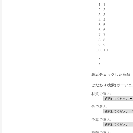
1,944 円
1
2,592 円
2
3
4
5
6
7
8
9
10
最近チェックした商品
ごだわり検索(ガーデニ
材質で選ぶ
色で選ぶ
予算で選ぶ
種類で選ぶ