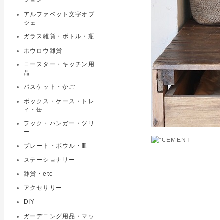
アルファベット文字オブ
ジェ
ガラス雑貨・ボトル・瓶
ホウロウ雑貨
コースター・キッチン用
品
バスケット・かご
ボックス・ケース・トレ
イ・缶
フック・ハンガー・ツリ
ー
プレート・ボウル・皿
ステーショナリー
雑貨・etc
アクセサリー
DIY
ガーデニング用品・マッ