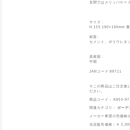
玄関ではスリッパケー
サイズ :
H.155 190×190mm 重
材質 :
セメント、ポリウレタ
原産国 :
中国
JANコード:89711
※この商品はご注文後
ださい。
商品コード： K855-97
関連カテゴリ：
ガーデ
メーカー希望小売価格(税込
当店販売価格：
￥ 2,0