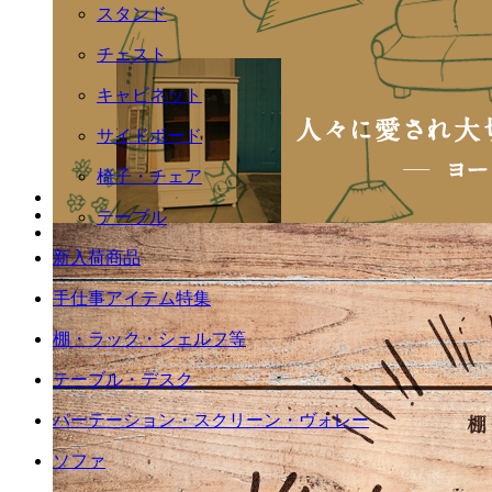
スタンド
チェスト
キャビネット
サイドボード
椅子・チェア
テーブル
新入荷商品
手仕事アイテム特集
棚・ラック・シェルフ等
テーブル・デスク
パーテーション・スクリーン・ヴォレー
ソファ