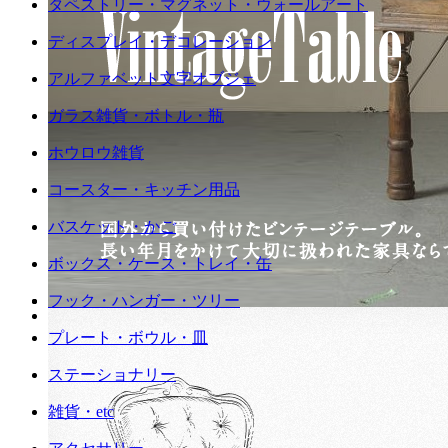
タペストリー・マグネット・ウォールアート
ディスプレイ・デコレーション
アルファベット文字オブジェ
ガラス雑貨・ボトル・瓶
ホウロウ雑貨
コースター・キッチン用品
バスケット・かご
ボックス・ケース・トレイ・缶
フック・ハンガー・ツリー
プレート・ボウル・皿
ステーショナリー
雑貨・etc