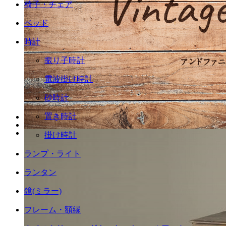
椅子・チェア
ベッド
時計
振り子時計
電波掛け時計
砂時計
置き時計
掛け時計
ランプ・ライト
ランタン
鏡(ミラー)
フレーム・額縁