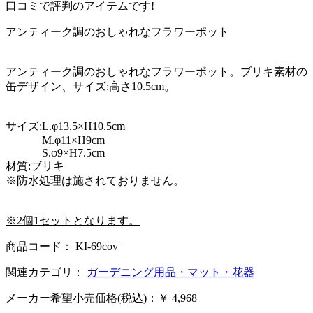
口コミで評判のアイテムです!
アンティーク調のおしゃれなフラワーポット
アンティーク調のおしゃれなフラワーポット。ブリキ素材の
缶デザイン、サイズ:高さ10.5cm。
サイズ:L.φ13.5×H10.5cm
M.φ11×H9cm
S.φ9×H7.5cm
材質:ブリキ
※防水処理は施されておりません。
※2個1セットとなります。
商品コード： KI-69cov
関連カテゴリ：
ガーデニング用品・マット・花器
メーカー希望小売価格(税込)：￥ 4,968