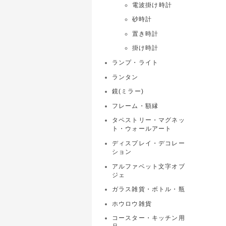
電波掛け時計
砂時計
置き時計
掛け時計
ランプ・ライト
ランタン
鏡(ミラー)
フレーム・額縁
タペストリー・マグネッ
ト・ウォールアート
ディスプレイ・デコレー
ション
アルファベット文字オブ
ジェ
ガラス雑貨・ボトル・瓶
ホウロウ雑貨
コースター・キッチン用