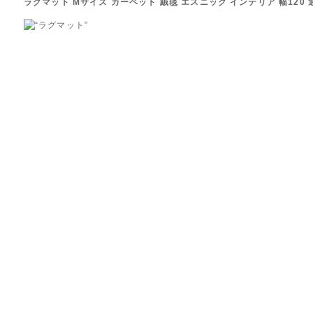
ラグマット Mサイズ カーペット 絨毯 エスニック インテリア 幅120 