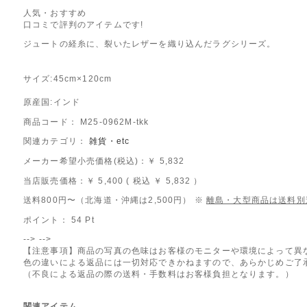
人気・おすすめ
口コミで評判のアイテムです!
ジュートの経糸に、裂いたレザーを織り込んだラグシリーズ。
サイズ:45cm×120cm
原産国:インド
商品コード： M25-0962M-tkk
関連カテゴリ：
雑貨・etc
メーカー希望小売価格(税込)：￥ 5,832
当店販売価格：
￥ 5,400
( 税込 ￥ 5,832 ）
送料800円〜（北海道・沖縄は2,500円） ※
離島・大型商品は送料別
ポイント：
54
Pt
-->
-->
【注意事項】商品の写真の色味はお客様のモニターや環境によって異
色の違いによる返品には一切対応できかねますので、あらかじめご了
（不良による返品の際の送料・手数料はお客様負担となります。）
関連アイテム