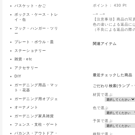
ポイント：
430
Pt
バスケット・かご
-->
-->
ボックス・ケース・トレ
【注意事項】商品の写
イ・缶
色の違いによる返品に
フック・ハンガー・ツリ
（不良による返品の際
ー
プレート・ボウル・皿
関連アイテム
ステーショナリー
雑貨・etc
アクセサリー
最近チェックした商品
DIY
ガーデニング用品・マッ
ごだわり検索(ランプ・
ト・花器
材質で選ぶ
ガーデニング用オブジェ
オーナメント
色で選ぶ
ガーデニング家具雑貨
予算で選ぶ
フェンス・支柱・ゲート
バカンス・アウトドア・
種類で選ぶ