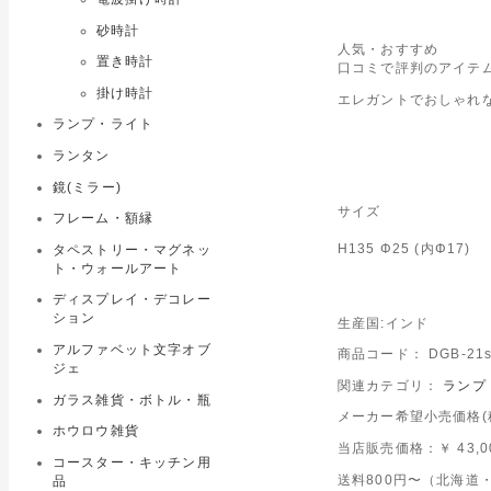
砂時計
人気・おすすめ
置き時計
口コミで評判のアイテム
掛け時計
エレガントでおしゃれ
ランプ・ライト
ランタン
鏡(ミラー)
サイズ
フレーム・額縁
H135 Φ25 (内Φ17)
タペストリー・マグネッ
ト・ウォールアート
ディスプレイ・デコレー
ション
生産国:インド
アルファベット文字オブ
商品コード： DGB-21s
ジェ
関連カテゴリ：
ランプ
ガラス雑貨・ボトル・瓶
メーカー希望小売価格(税込
ホウロウ雑貨
当店販売価格：
￥ 43,
コースター・キッチン用
送料800円〜（北海道・
品