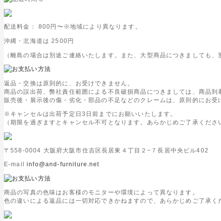
配送料金：
800円
〜※地域により異なります。
沖縄・北海道は
2500円
（離島の場合は別途ご連絡いたします。また、大型商品につきましても、
返品・交換は原則的に、お受けできません。
商品の誤出荷、弊社責任範囲による不良破損商品につきましては、商品到
販売後・展示後の傷・劣化・部品の不足などのクレームは、原則的にお受
※キャンセルは出荷予定日3日前までにお願いいたします。
（期限を過ぎますとキャンセル不可となります。あらかじめご了承くださ
〒558-0004 大阪府大阪市住吉区長居東４丁目２−７長居中央ビル402
E-mail
info@and-furniture.net
商品の写真の色味はお客様のモニターや環境によって異なります。
色の違いによる返品には一切対応できかねますので、あらかじめご了承く