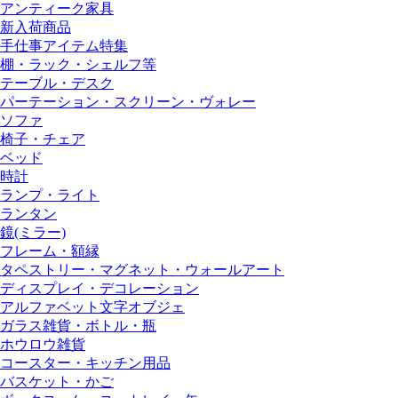
アンティーク家具
新入荷商品
手仕事アイテム特集
棚・ラック・シェルフ等
テーブル・デスク
パーテーション・スクリーン・ヴォレー
ソファ
椅子・チェア
ベッド
時計
ランプ・ライト
ランタン
鏡(ミラー)
フレーム・額縁
タペストリー・マグネット・ウォールアート
ディスプレイ・デコレーション
アルファベット文字オブジェ
ガラス雑貨・ボトル・瓶
ホウロウ雑貨
コースター・キッチン用品
バスケット・かご