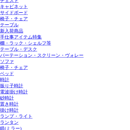
チェスト
キャビネット
サイドボード
椅子・チェア
テーブル
新入荷商品
手仕事アイテム特集
棚・ラック・シェルフ等
テーブル・デスク
パーテーション・スクリーン・ヴォレー
ソファ
椅子・チェア
ベッド
時計
振り子時計
電波掛け時計
砂時計
置き時計
掛け時計
ランプ・ライト
ランタン
鏡(ミラー)