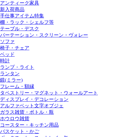
アンティーク家具
新入荷商品
手仕事アイテム特集
棚・ラック・シェルフ等
テーブル・デスク
パーテーション・スクリーン・ヴォレー
ソファ
椅子・チェア
ベッド
時計
ランプ・ライト
ランタン
鏡(ミラー)
フレーム・額縁
タペストリー・マグネット・ウォールアート
ディスプレイ・デコレーション
アルファベット文字オブジェ
ガラス雑貨・ボトル・瓶
ホウロウ雑貨
コースター・キッチン用品
バスケット・かご