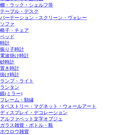
棚・ラック・シェルフ等
テーブル・デスク
パーテーション・スクリーン・ヴォレー
ソファ
椅子・チェア
ベッド
時計
振り子時計
電波掛け時計
砂時計
置き時計
掛け時計
ランプ・ライト
ランタン
鏡(ミラー)
フレーム・額縁
タペストリー・マグネット・ウォールアート
ディスプレイ・デコレーション
アルファベット文字オブジェ
ガラス雑貨・ボトル・瓶
ホウロウ雑貨