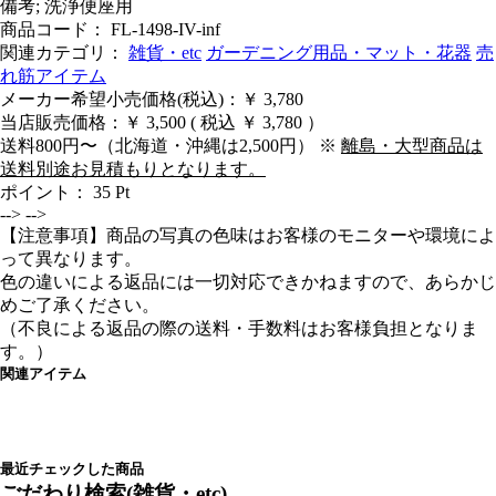
備考; 洗浄便座用
商品コード： FL-1498-IV-inf
関連カテゴリ：
雑貨・etc
ガーデニング用品・マット・花器
売
れ筋アイテム
メーカー希望小売価格(税込)：￥ 3,780
当店販売価格：
￥ 3,500
( 税込 ￥ 3,780 ）
送料800円〜（北海道・沖縄は2,500円） ※
離島・大型商品は
送料別途お見積もりとなります。
ポイント：
35
Pt
-->
-->
【注意事項】商品の写真の色味はお客様のモニターや環境によ
って異なります。
色の違いによる返品には一切対応できかねますので、あらかじ
めご了承ください。
（不良による返品の際の送料・手数料はお客様負担となりま
す。）
関連アイテム
最近チェックした商品
ごだわり検索(雑貨・etc)