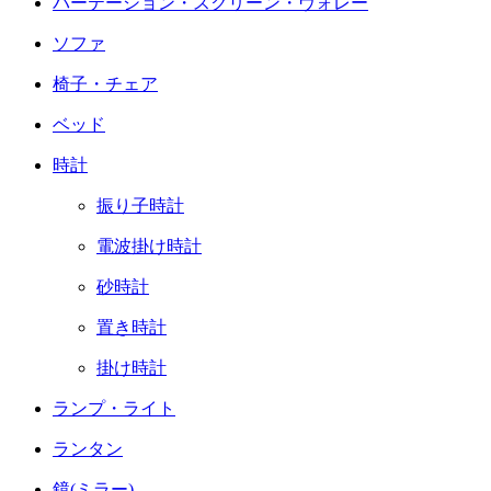
パーテーション・スクリーン・ヴォレー
ソファ
椅子・チェア
ベッド
時計
振り子時計
電波掛け時計
砂時計
置き時計
掛け時計
ランプ・ライト
ランタン
鏡(ミラー)