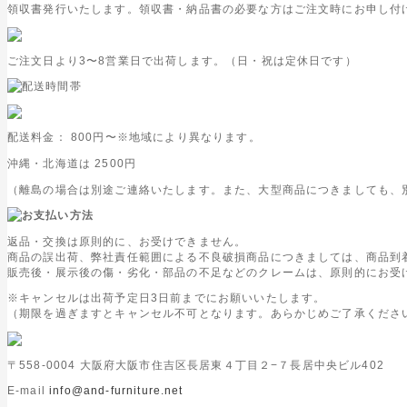
領収書発行いたします。領収書・納品書の必要な方はご注文時にお申し付
ご注文日より3〜8営業日で出荷します。（日・祝は定休日です）
配送料金：
800円
〜※地域により異なります。
沖縄・北海道は
2500円
（離島の場合は別途ご連絡いたします。また、大型商品につきましても、
返品・交換は原則的に、お受けできません。
商品の誤出荷、弊社責任範囲による不良破損商品につきましては、商品到
販売後・展示後の傷・劣化・部品の不足などのクレームは、原則的にお受
※キャンセルは出荷予定日3日前までにお願いいたします。
（期限を過ぎますとキャンセル不可となります。あらかじめご了承くださ
〒558-0004 大阪府大阪市住吉区長居東４丁目２−７長居中央ビル402
E-mail
info@and-furniture.net