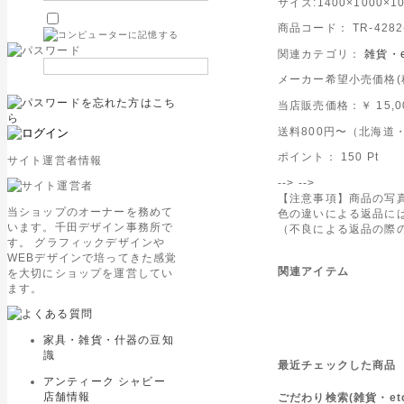
サイズ:1400×1000×1
商品コード： TR-4282-
関連カテゴリ：
雑貨・e
メーカー希望小売価格(税込
当店販売価格：
￥ 15,
送料800円〜（北海道・
ポイント：
150
Pt
サイト運営者情報
-->
-->
【注意事項】商品の写
当ショップのオーナーを務めて
色の違いによる返品に
います。千田デザイン事務所で
（不良による返品の際
す。 グラフィックデザインや
WEBデザインで培ってきた感覚
関連アイテム
を大切にショップを運営してい
ます。
家具・雑貨・什器の豆知
識
最近チェックした商品
アンティーク シャビー
店舗情報
ごだわり検索(雑貨・etc