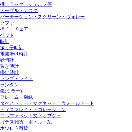
棚・ラック・シェルフ等
テーブル・デスク
パーテーション・スクリーン・ヴォレー
ソファ
椅子・チェア
ベッド
時計
振り子時計
電波掛け時計
砂時計
置き時計
掛け時計
ランプ・ライト
ランタン
鏡(ミラー)
フレーム・額縁
タペストリー・マグネット・ウォールアート
ディスプレイ・デコレーション
アルファベット文字オブジェ
ガラス雑貨・ボトル・瓶
ホウロウ雑貨