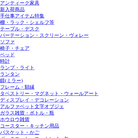
アンティーク家具
新入荷商品
手仕事アイテム特集
棚・ラック・シェルフ等
テーブル・デスク
パーテーション・スクリーン・ヴォレー
ソファ
椅子・チェア
ベッド
時計
ランプ・ライト
ランタン
鏡(ミラー)
フレーム・額縁
タペストリー・マグネット・ウォールアート
ディスプレイ・デコレーション
アルファベット文字オブジェ
ガラス雑貨・ボトル・瓶
ホウロウ雑貨
コースター・キッチン用品
バスケット・かご